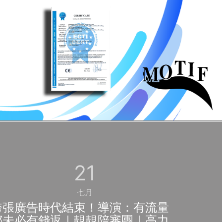
21
七月
誇張廣告時代結束！導演：有流量
都未必有錢返｜靚靚陪審團｜高力