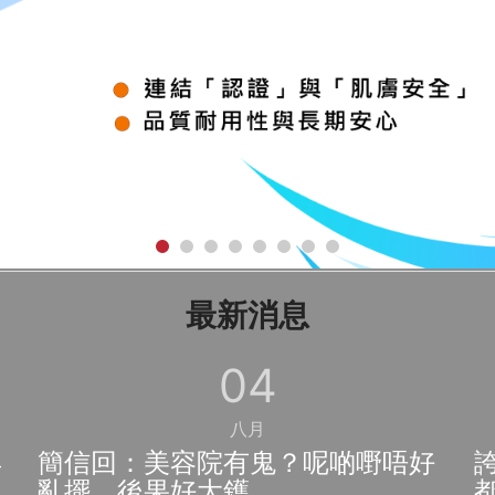
最新消息
04
八月
再
簡信回：美容院有鬼？呢啲嘢唔好
亂擺，後果好大鑊