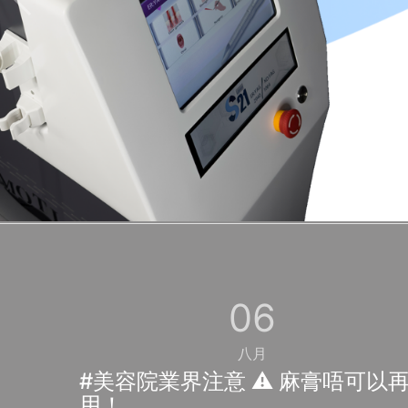
06
八月
#美容院業界注意 ⚠️ 麻膏唔可以
用！